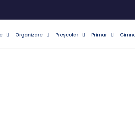
e
Organizare
Preșcolar
Primar
Gimna
noiembrie 16, 2016
Day