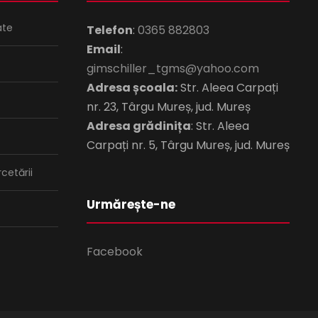
ate
Telefon
:
0365 882803
Email
:
gimschiller_tgms@yahoo.com
Adresa școala:
Str. Aleea Carpați
nr. 23, Târgu Mureș, jud. Mureș
Adresa grădinița
: Str. Aleea
Carpați nr. 5, Târgu Mureș, jud. Mureș
rcetării
Urmărește-ne
Facebook