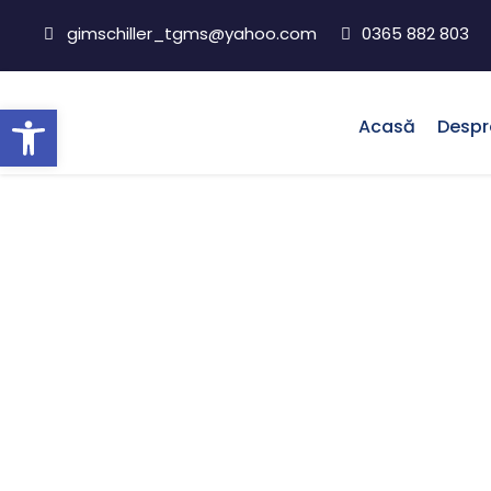
gimschiller_tgms@yahoo.com
0365 882 803
Deschide bara de unelte
Acasă
Despr