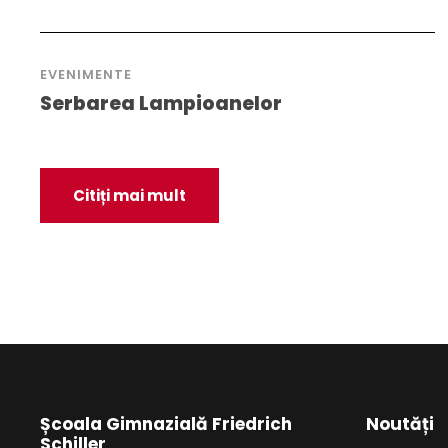
EVENIMENTE
Serbarea Lampioanelor
Citiți mai mult
Școala Gimnazială Friedrich
Noutăți
Schiller