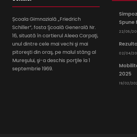
Simpozi
Școala Gimnazială „Friedrich
Spune N
Schiller”, fosta Şcoală Generală Nr.
22/05/2
16, situată în cartierul Aleea Carpaţi,
unul dintre cele mai vechi şi mai
Rezulta
pitoreşti din oraş, pe malul stâng al
02/04/2
Mureşului, şi-a deschis porţile la 1
Mobili
septembrie 1969.
2025
19/02/20