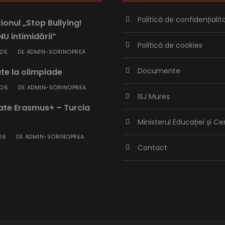
Politică de confidențialit
onul „Stop Bullying!
U intimidării”
Politică de cookies
026
ADMIN-SORINOPREA
DE
Documente
te la olimpiade
026
ADMIN-SORINOPREA
DE
ISJ Mureș
tate Erasmus+ – Turcia
Ministerul Educației și Ce
26
ADMIN-SORINOPREA
DE
Contact