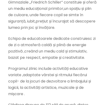
Gimnaziale „Friedrich Schiller” constituie și oferă
un mediu educațional primitor,un spațiu și plin
de culoare, unde fiecare copil se simte în
siguranță, iubit,prețiut și încurajat să descopere
lumea prin joc și învățare.
Echipa de educatoarele dedicate construiesc zi
de zi o atmosferă caldă și plină de energie
pozitivă ,creând un mediu cald și stimulativ,
bazat pe respect, empatie și creativitate.
Programul zilnic include activități educative
variate ,adaptate vârstei și ritmului fiecărui
copil- de la jocuri de dezvoltare a limbajului și
logicii, la activități artistice, muzicale și de
mișcare .
Clădirea dispune de *12 săli de grupă, dintre