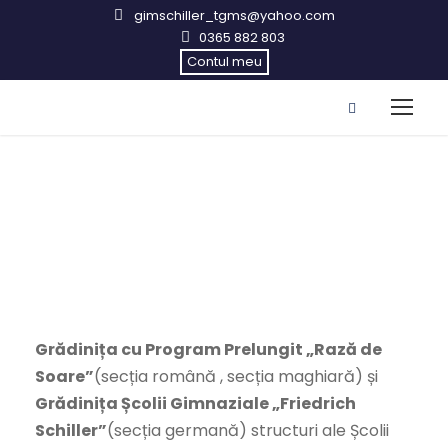
gimschiller_tgms@yahoo.com
0365 882 803
Contul meu
Preșcolar
Grădinița cu Program Prelungit „Rază de
Soare”
(secția română , secția maghiară) și
Grădinița Școlii Gimnaziale „Friedrich
Schiller”
(secția germană) structuri ale Școlii