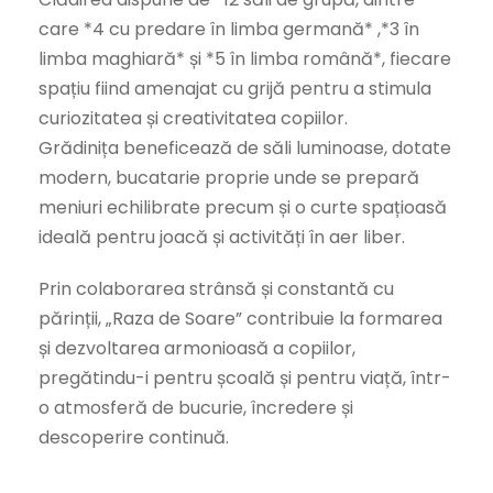
care *4 cu predare în limba germană* ,*3 în
limba maghiară* și *5 în limba română*, fiecare
spațiu fiind amenajat cu grijă pentru a stimula
curiozitatea și creativitatea copiilor.
Grădinița beneficează de săli luminoase, dotate
modern, bucatarie proprie unde se prepară
meniuri echilibrate precum și o curte spațioasă
ideală pentru joacă și activități în aer liber.
Prin colaborarea strânsă și constantă cu
părinții, „Raza de Soare” contribuie la formarea
și dezvoltarea armonioasă a copiilor,
pregătindu-i pentru școală și pentru viață, într-
o atmosferă de bucurie, încredere și
descoperire continuă.