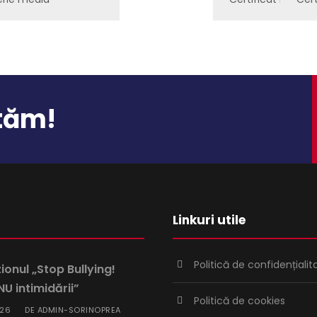
utăm!
Linkuri utile
Politică de confidențialit
onul „Stop Bullying!
U intimidării”
Politică de cookies
026
ADMIN-SORINOPREA
DE