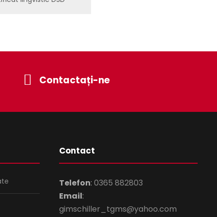
Contactați-ne
Contact
ate
Telefon
:
0365 882803
Email
:
gimschiller_tgms@yahoo.com