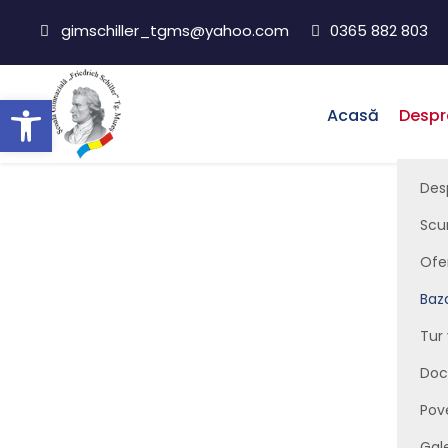
gimschiller_tgms@yahoo.com
0365 882 803
Deschide bara de unelte
Acasă
Despr
Des
Scur
Ba
Ofe
Baz
Tur 
Doc
Pov
Gal