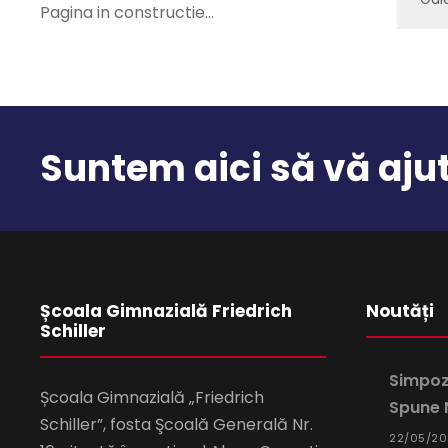
Pagina in constructie…
Suntem aici să vă aj
Școala Gimnazială Friedrich
Noutăți
Schiller
Simpozi
Școala Gimnazială „Friedrich
Spune N
Schiller”, fosta Şcoală Generală Nr.
22/05/2