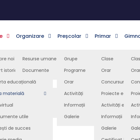
e
Organizare
Preșcolar
Primar
Gimna
pre noi
Resurse umane
Grupe
Personal conducere
Clase
Cla
t istoric
Documente
Programe
Personal didactic
Orar
Ora
Documentele școlii
za materială – grădin
rta educațională
Orar
Personal administrativ
Concursuri
Con
Resurse educaționale
a materială
Activități
Consiliu de administra
Proiecte educați
Pro
Baza materială – școală
Legislație
virtual
Informații
Asociația de părinți
Activități extracur
Acti
Baza materială – grădiniță
umente utile
Galerie
Informații
Info
ești de succes
Galerie
Gale
erie media
Certificat lingvist
Cert