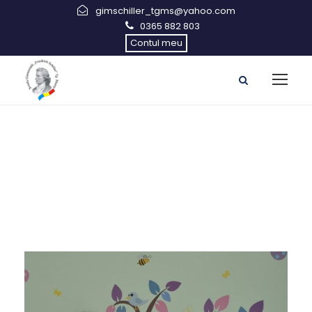
gimschiller_tgms@yahoo.com
0365 882 803
Contul meu
Gall Karla