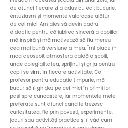
de atunci fiecare zi a adus cu ea : bucurie,
entuziasm și momente valoroase alături
de cei mici. Am ales să devin cadru
didactic pentru că iubirea sinceră a copiilor
mă inspiră și mă motivează să fiu mereu
cea mai bună versiune a mea. Îmi place în
mod deosebit atmosfera caldă a școlii,
unde colegialitatea, sprijinul și grija pentru
copii se simt în fiecare activitate. Ca
profesor pentru educație timpurie, mă
bucur să îi ghidez pe cei mici în primii lor
pași spre cunoaștere, iar momentele mele
preferate sunt atunci când le trezesc
curiozitatea, fie prin povești, experimente,
jocuri sau activități practice și îi văd cum
se dezvoltă cu încredere și entuziasm.