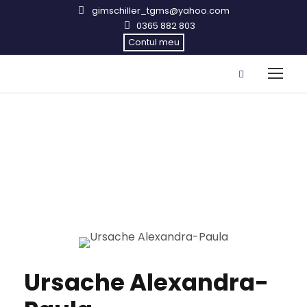
gimschiller_tgms@yahoo.com
0365 882 803
Contul meu
Ursache Alexandra-Paula
Ursache Alexandra-