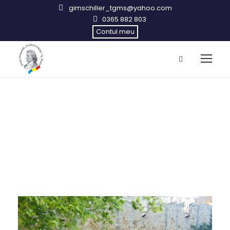
gimschiller_tgms@yahoo.com
0365 882 803
Contul meu
Poze mobilitate Erasmus+
Grecia