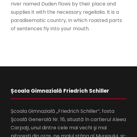
river named Duden flows by their place and
supplies it with the necessary regelialia. It is a
paradisematic country, in which roasted parts
of sentences fly into your mouth.
Școala Gimnazială Friedrich Schiller
Școala Gimnazială „Friedrich Schiller”, fosta
Şcoală Generală Nr. 16, situată în cartierul Aleea
Carpaţi, unul dintre cele mai vechi şi mai
pitoreşti din oraş, pe malul stâng al Mureşului, şi-