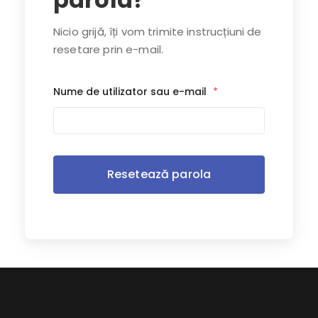
Nicio grijă, îți vom trimite instrucțiuni de
resetare prin e-mail.
Nume de utilizator sau e-mail
*
A
l
t
e
r
n